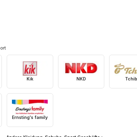
ort
Kik
NKD
Tchi
Ernsting's family