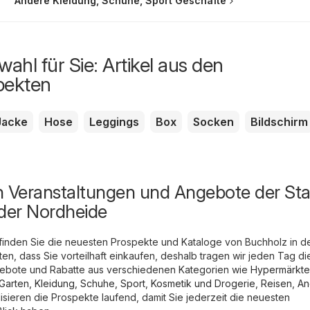
Andere Kleidung, Schuhe, Sport Geschäfte
ahl für Sie: Artikel aus den
pekten
Jacke
Hose
Leggings
Box
Socken
Bildschirm
n Veranstaltungen und Angebote der Sta
 der Nordheide
finden Sie die neuesten Prospekte und Kataloge von Buchholz in d
en, dass Sie vorteilhaft einkaufen, deshalb tragen wir jeden Tag di
bote und Rabatte aus verschiedenen Kategorien wie
Hypermärkte
Garten
,
Kleidung, Schuhe, Sport
,
Kosmetik und Drogerie
,
Reisen
,
An
isieren die Prospekte laufend, damit Sie jederzeit die neuesten