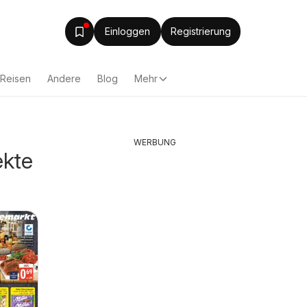
Einloggen
Registrierung
Reisen
Andere
Blog
Mehr
WERBUNG
ekte
Edeka Prospekt
Edeka P