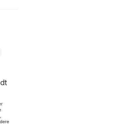
dt
er
e
,
dere