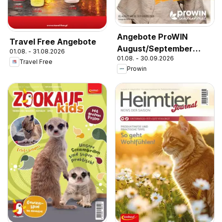
Angebote ProWIN
Travel Free Angebote
August/September
01.08. - 31.08.2026
01.08. - 30.09.2026
2026
Travel Free
Prowin