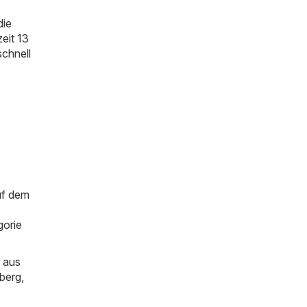
die
eit 13
schnell
uf dem
gorie
 aus
berg
,