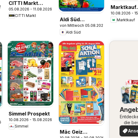
CITTI Markt
Marktkauf
26
05.08.2026 - 11.08.2026
Prospekt
10.08.2026 - 1
Prospekt
CITTI Markt
Aldi Süd
Marktkauf
von Mittwoch 05.08.2026
Sonderprospekt
Aldi Süd
Ange
Simmel Prospekt
Entdeck
10.08.2026 - 15.08.2026
die be
6
Simmel
Angeb
Ans
Mäc Geiz
10.08.2026 - 30.08.2026