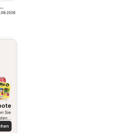
5.08.2026
bote
en Sie
sten
ote
ehen