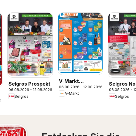
V-Markt
Selgros Prospekt
Selgros No
06.08.2026 - 12.08.2026
Angebote
06.08.2026 - 12.08.2026
06.08.2026 - 1
V-Markt
Selgros
Selgros
26