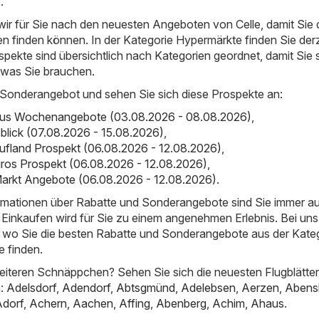
.
ir für Sie nach den neuesten Angeboten von Celle, damit Sie 
 finden können. In der Kategorie Hypermärkte finden Sie derz
spekte sind übersichtlich nach Kategorien geordnet, damit Sie 
 was Sie brauchen.
 Sonderangebot und sehen Sie sich diese Prospekte an:
bus Wochenangebote (03.08.2026 - 08.08.2026)
,
sblick (07.08.2026 - 15.08.2026)
,
ufland Prospekt (06.08.2026 - 12.08.2026)
,
gros Prospekt (06.08.2026 - 12.08.2026)
,
Markt Angebote (06.08.2026 - 12.08.2026)
.
ormationen über Rabatte und Sonderangebote sind Sie immer a
Einkaufen wird für Sie zu einem angenehmen Erlebnis. Bei uns
t, wo Sie die besten Rabatte und Sonderangebote aus der Kate
e finden.
iteren Schnäppchen? Sehen Sie sich die neuesten Flugblätter
n:
Adelsdorf
,
Adendorf
,
Abtsgmünd
,
Adelebsen
,
Aerzen
,
Abens
Adorf
,
Achern
,
Aachen
,
Affing
,
Abenberg
,
Achim
,
Ahaus
.