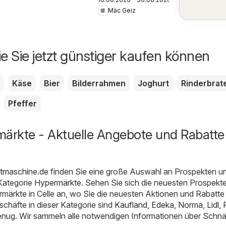
Schulaktion
Mäc Geiz
ie Sie jetzt günstiger kaufen können
Käse
Bier
Bilderrahmen
Joghurt
Rinderbrat
Pfeffer
ärkte - Aktuelle Angebote und Rabatte 
ktmaschine.de
finden Sie eine große Auswahl an Prospekten u
Kategorie
Hypermärkte
. Sehen Sie sich die neuesten Prospekt
märkte in Celle an, wo Sie die neuesten Aktionen und Rabatte 
schäfte in dieser Kategorie sind
Kaufland
,
Edeka
,
Norma
,
Lidl
,
enug. Wir sammeln alle notwendigen Informationen über Sch