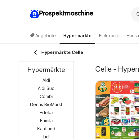
Prospektmaschine
Angebote
Hypermärkte
Elektronik
Haus 
Hypermärkte Celle
Celle - Hype
Hypermärkte
Aldi
Aldi Süd
Combi
Denns BioMarkt
Edeka
Famila
Kaufland
Lidl