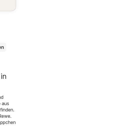
en
in
nd
e aus
finden.
Rewe
.
näppchen