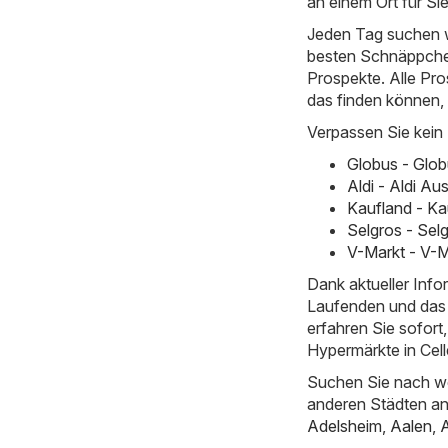
an einem Ort für Sie
Jeden Tag suchen w
besten Schnäppchen
Prospekte. Alle Pro
das finden können,
Verpassen Sie kein
Globus - Glo
Aldi - Aldi Au
Kaufland - Ka
Selgros - Sel
V-Markt - V-
Dank aktueller Inf
Laufenden und das 
erfahren Sie sofor
Hypermärkte in Cell
Suchen Sie nach we
anderen Städten a
Adelsheim
,
Aalen
,