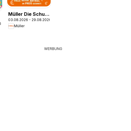
Müller Die Schule
03.08.2026 - 29.08.2026
ruft
6
Müller
WERBUNG