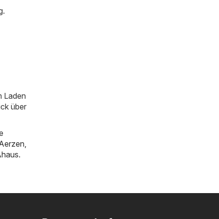
g.
im Laden
ick über
e
Aerzen
,
Ahaus
.