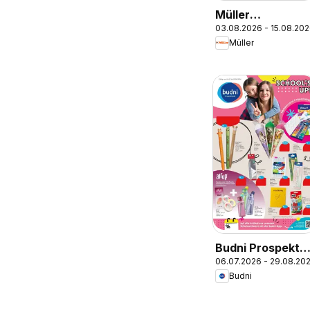
Müller
03.08.2026 - 15.08.20
Parfümerie-
Müller
Highlights
Budni Prospekt
06.07.2026 - 29.08.20
Back to school
Budni