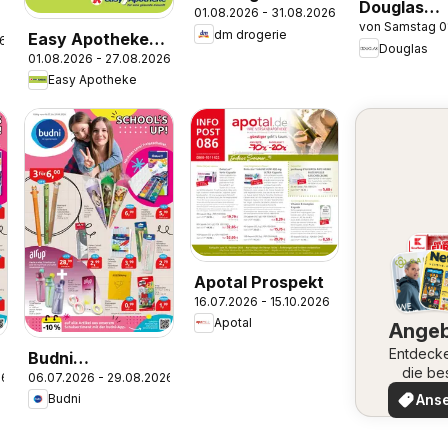
Douglas
01.08.2026 - 31.08.2026
Prospekt
von Samstag 0
Angebote
dm drogerie
Easy Apotheke
26
Douglas
01.08.2026 - 27.08.2026
Prospekt
Easy Apotheke
Apotal Prospekt
16.07.2026 - 15.10.2026
Apotal
Ange
Entdeck
Budni
die be
26
06.07.2026 - 29.08.2026
Schuleinleger
Angeb
Ans
Budni