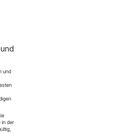
 und
n und
uesten
digen
ie
 in der
ültig,