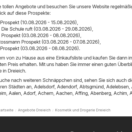
e tollen Angebote und besuchen Sie unsere Website regelmäßi
ick auf diese Prospekte:
 Prospekt (10.08.2026 - 15.08.2026)
,
er Die Schule ruft (03.08.2026 - 29.08.2026)
,
er Prospekt (03.08.2026 - 08.08.2026)
,
ossmann Prospekt (03.08.2026 - 07.08.2026)
,
 Prospekt (03.08.2026 - 08.08.2026)
.
uem von zu Hause aus eine Einkaufsliste und kaufen Sie dann 
ten Preis erhalten. Mit uns haben Sie immer einen guten Überbl
in Dreieich.
uche nach weiteren Schnäppchen sind, sehen Sie sich auch di
ren Städten an,
Adelsdorf
,
Adendorf
,
Abtsgmünd
,
Adelebsen
,
eim
,
Aalen
,
Adorf
,
Achern
,
Aachen
,
Affing
,
Abenberg
,
Achim
,
artseite
Angebote Dreieich
Kosmetik und Drogerie Dreieich