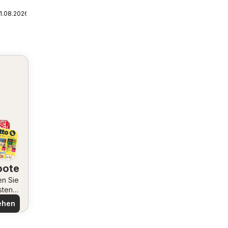
1.08.2026
bote
en Sie
sten
ote
ehen