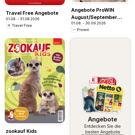
Angebote ProWIN
Travel Free Angebote
August/September
01.08. - 31.08.2026
01.08. - 30.09.2026
2026
Travel Free
Prowin
Angebote
Entdecken Sie die
zookauf Kids
besten Angebote