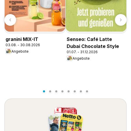
K
granini MIX-IT
Senseo: Café Latte
1
03.08. - 30.08.2026
Dubai Chocolate Style
Angebote
01.07. - 31.12.2026
Angebote