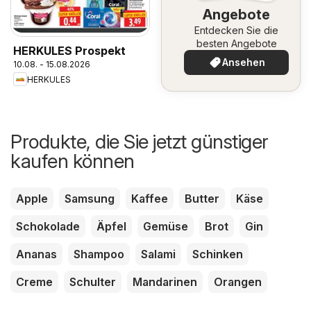
Angebote
Entdecken Sie die
besten Angebote
HERKULES Prospekt
Ansehen
10.08. - 15.08.2026
HERKULES
Produkte, die Sie jetzt günstiger
kaufen können
Apple
Samsung
Kaffee
Butter
Käse
Schokolade
Äpfel
Gemüse
Brot
Gin
Ananas
Shampoo
Salami
Schinken
Creme
Schulter
Mandarinen
Orangen