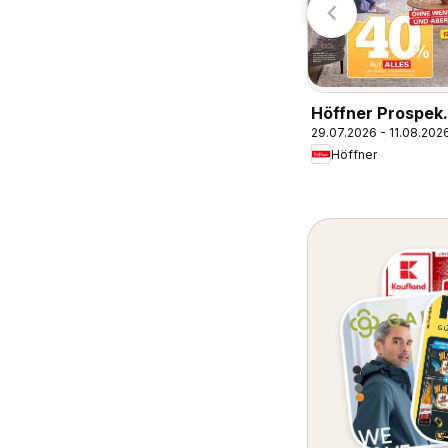
Höffner Prospek
29.07.2026 - 11.08.202
Münster
Höffner