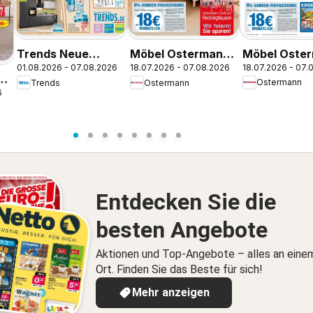
Möbel Oste
Trends Neue
Möbel Ostermann:
18.07.2026 - 07.
01.08.2026 - 07.08.2026
18.07.2026 - 07.08.2026
Neue Möbel 
Möbel wirken
Neue Möbel wirken
t
Ostermann
Trends
Ostermann
Wunder.
Wunder
Wunder.
6
Entdecken Sie die
besten Angebote
Aktionen und Top-Angebote – alles an eine
Ort. Finden Sie das Beste für sich!
Mehr anzeigen