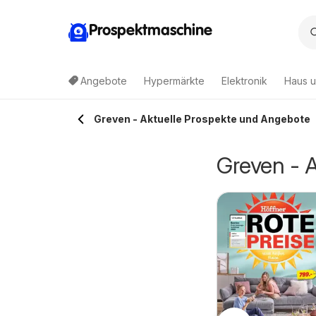
Prospektmaschine
Angebote
Hypermärkte
Elektronik
Haus u
Greven - Aktuelle Prospekte und Angebote
Greven - 
ldi
Getränke
3.08.2026 - 08.08.2026
ochenangebote
03.08.2026 - 08.08.2026
Aldi
Ellerkamp:
Angebote
Getränkeangebote