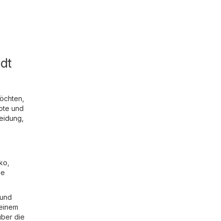
dt
öchten,
ote und
eidung,
ko
,
ie
 und
 einem
über die