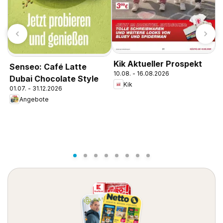
Kik Aktueller Prospekt
Senseo: Café Latte
10.08. - 16.08.2026
Dubai Chocolate Style
Kik
01.07. - 31.12.2026
Angebote
A
0