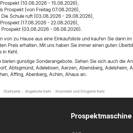
 Prospekt (10.08.2026 - 15.08.2026)
,
als Prospekt (von Freitag 07.08.2026)
,
er Die Schule ruft (03.08.2026 - 29.08.2026)
,
 Prospekt (17.08.2026 - 22.08.2026)
,
er Prospekt (03.08.2026 - 08.08.2026)
.
em von zu Hause aus eine Einkaufsliste und kaufen Sie dann i
ten Preis erhalten. Mit uns haben Sie immer einen guten Überbl
 in Kehl.
 bieten günstige Sonderangebote. Sehen Sie sich auch die A
orf
,
Abtsgmünd
,
Adelebsen
,
Aerzen
,
Abensberg
,
Adelsheim
,
A
hen
,
Affing
,
Abenberg
,
Achim
,
Ahaus
an.
Startseite
Angebote Kehl
Kosmetik und Drogerie Kehl
Prospektmaschine