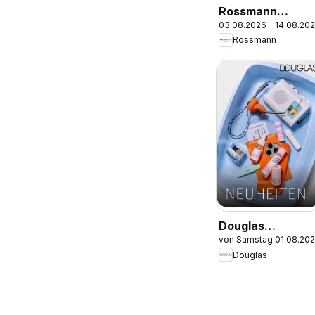
Rossmann
03.08.2026 - 14.08.20
Onlineprospekt
Rossmann
Douglas
von Samstag 01.08.20
Angebote
Douglas