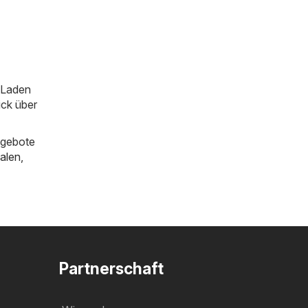
m Laden
ick über
ngebote
alen
,
Partnerschaft