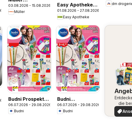
dm drogeri
Easy Apotheke
03.08.2026 - 15.08.2026
Parfümerie-
26
01.08.2026 - 27.08.2026
Prospekt
Müller
Highlights
Easy Apotheke
Ange
Entdeck
Budni Prospekt
Budni
26
die be
06.07.2026 - 29.08.2026
06.07.2026 - 29.08.2026
Back to school
Schuleinleger
Angeb
Ans
Budni
Budni