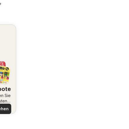
e
bote
en Sie
sten
ote
ehen