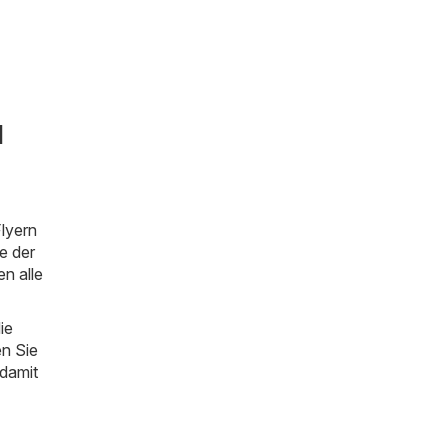
d
lyern
e der
en alle
ie
en Sie
 damit