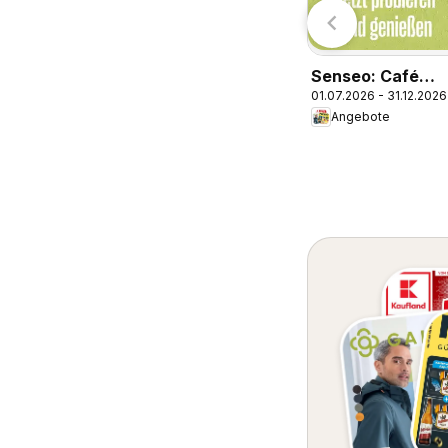
Senseo: Café
01.07.2026 - 31.12.2026
Latte Dubai
Angebote
Chocolate Style