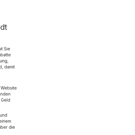
dt
t Sie
abatte
dung,
d, damit
r Website
finden
 Geld
 und
 einem
über die