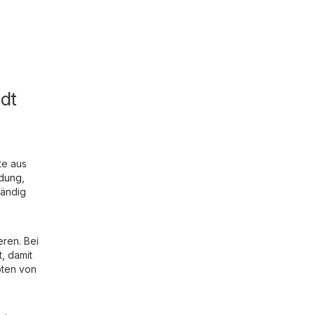
dt
te aus
idung,
tändig
eren. Bei
, damit
oten von