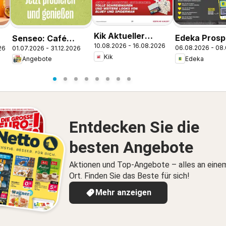
Kik Aktueller
Edeka Prosp
Senseo: Café
10.08.2026 - 16.08.2026
Prospekt
06.08.2026 - 08
26
01.07.2026 - 31.12.2026
Rötz
Latte Dubai
Kik
Edeka
Angebote
Chocolate Style
Entdecken Sie die
besten Angebote
Aktionen und Top-Angebote – alles an eine
Ort. Finden Sie das Beste für sich!
Mehr anzeigen