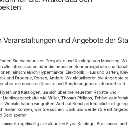
pekten
n Veranstaltungen und Angebote der Sta
finden Sie die neuesten Prospekte und Kataloge von Manching. Wir
ich alle Informationen über die neuesten Sonderangebote und Rabat
rien, einschließlich
Hypermärkte
,
Elektronik
,
Haus und Garten
,
Kle
tik und Drogerie
,
Reisen
,
Andere
. Wir aktualisieren die Angebote s
mmer über die neuesten Rabatte und Sonderangebote informiert sind.
in Flyern und Katalogen, um sich über die neuesten Rabatte und
r Lieblingsgeschäfte wie
Müller
,
Thomas Philipps
,
Tchibo
zu informi
er Website haben wir großen Wert auf Benutzerfreundlichkeit gelegt
ach finden können, was Sie suchen. Dank uns werden Sie mit Angeb
nd Geld sparen.
sammelt regelmäßig alle aktuellen Flyer, Kataloge, Broschüren und