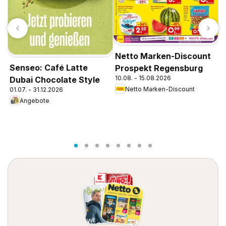
Netto Marken-Discount
N
Senseo: Café Latte
Prospekt Regensburg
P
10.08. - 15.08.2026
1
Dubai Chocolate Style
Netto Marken-Discount
01.07. - 31.12.2026
Angebote