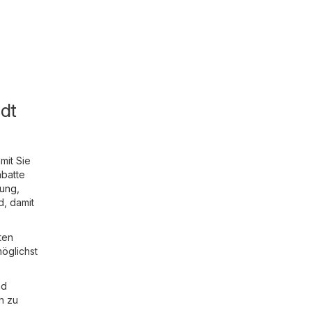
dt
mit Sie
abatte
dung,
d, damit
ten
öglichst
nd
n zu