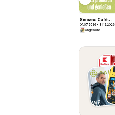
Senseo: Café
01.07.2026 - 31.12.2026
Latte Dubai
Angebote
Chocolate Style