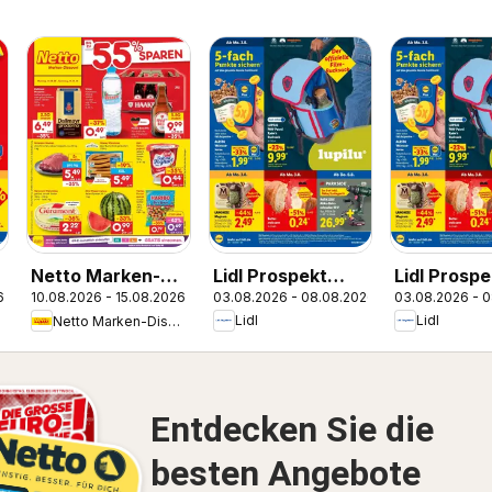
Lidl Prospekt
Lidl Prospe
Netto Marken-
6
03.08.2026 - 08.08.2026
03.08.2026 - 
10.08.2026 - 15.08.2026
Braunschweig
Nordenha
Discount
Lidl
Lidl
Netto Marken-Discount
Prospekt
Bremen-Lesum
Entdecken Sie die
besten Angebote