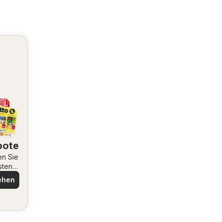
bote
en Sie
sten
ote
ehen