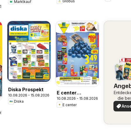
Globus
Marktkauf
6
Ange
Diska Prospekt
E center
Entdeck
10.08.2026 - 15.08.2026
die be
10.08.2026 - 15.08.2026
Prospekt
Diska
Angeb
E center
Ans
26