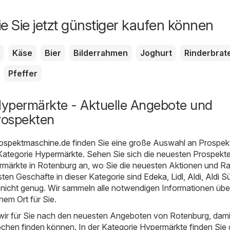
ie Sie jetzt günstiger kaufen können
Käse
Bier
Bilderrahmen
Joghurt
Rinderbrat
Pfeffer
ypermärkte - Aktuelle Angebote und
rospekten
rospektmaschine.de
finden Sie eine große Auswahl an Prospek
Kategorie
Hypermärkte
. Sehen Sie sich die neuesten Prospekt
rmärkte in Rotenburg an, wo Sie die neuesten Aktionen und R
esten Geschäfte in dieser Kategorie sind
Edeka
,
Lidl
,
Aldi
,
Aldi S
 nicht genug. Wir sammeln alle notwendigen Informationen übe
em Ort für Sie.
ir für Sie nach den neuesten Angeboten von Rotenburg, dami
chen finden können. In der Kategorie Hypermärkte finden Sie 