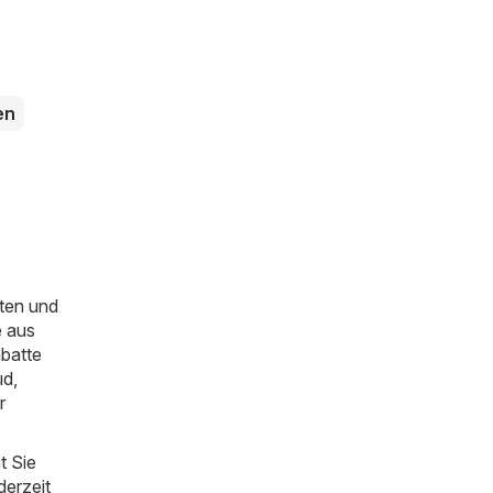
en
ten und
e aus
abatte
üd
,
r
t Sie
derzeit