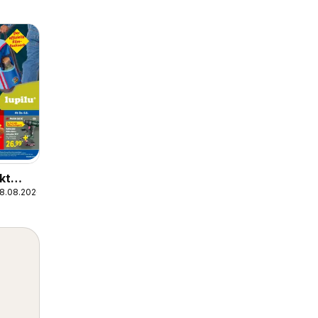
kt
08.08.2026
m