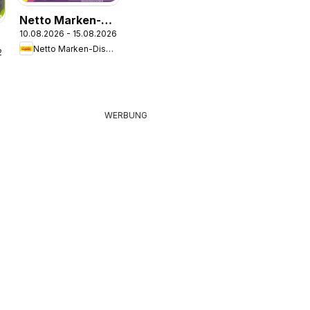
Netto Marken-
10.08.2026 - 15.08.2026
Discount
Netto Marken-Discount
Prospekt
26
e
Hannover
WERBUNG