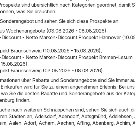
Prospekte sind übersichtlich nach Kategorien geordnet, damit S
 können, was Sie brauchen.
 Sonderangebot und sehen Sie sich diese Prospekte an:
bus Wochenangebote (03.08.2026 - 08.08.2026)
,
-Discount - Netto Marken-Discount Prospekt Hannover (10.0
,
rospekt Braunschweig (10.08.2026 - 15.08.2026)
,
-Discount - Netto Marken-Discount Prospekt Bremen-Lesum
 15.08.2026)
,
rospekt Braunschweig (03.08.2026 - 08.08.2026)
.
ormationen über Rabatte und Sonderangebote sind Sie immer a
Einkaufen wird für Sie zu einem angenehmen Erlebnis. Bei uns
t, wo Sie die besten Rabatte und Sonderangebote aus der Kate
enburg finden.
uche nach weiteren Schnäppchen sind, sehen Sie sich auch di
ren Städten an,
Adelsdorf
,
Adendorf
,
Abtsgmünd
,
Adelebsen
,
eim
,
Aalen
,
Adorf
,
Achern
,
Aachen
,
Affing
,
Abenberg
,
Achim
,