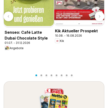
Kik Aktueller Prospekt
Senseo: Café Latte
10.08. - 16.08.2026
Dubai Chocolate Style
H
Kik
01.07. - 31.12.2026
M
Angebote
0