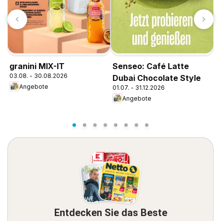
K
granini MIX-IT
Senseo: Café Latte
1
03.08. - 30.08.2026
Dubai Chocolate Style
Angebote
01.07. - 31.12.2026
Angebote
Entdecken Sie das Beste