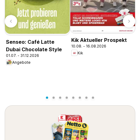
Kik Aktueller Prospekt
Senseo: Café Latte
10.08. - 16.08.2026
Dubai Chocolate Style
Kik
01.07. - 31.12.2026
Angebote
E
1