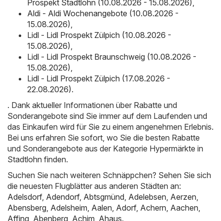
Prospekt Stadtlohn (10.08.2026 - 15.08.2026)
,
Aldi - Aldi Wochenangebote (10.08.2026 -
15.08.2026)
,
Lidl - Lidl Prospekt Zülpich (10.08.2026 -
15.08.2026)
,
Lidl - Lidl Prospekt Braunschweig (10.08.2026 -
15.08.2026)
,
Lidl - Lidl Prospekt Zülpich (17.08.2026 -
22.08.2026)
.
. Dank aktueller Informationen über Rabatte und
Sonderangebote sind Sie immer auf dem Laufenden und
das Einkaufen wird für Sie zu einem angenehmen Erlebnis.
Bei uns erfahren Sie sofort, wo Sie die besten Rabatte
und Sonderangebote aus der Kategorie Hypermärkte in
Stadtlohn finden.
Suchen Sie nach weiteren Schnäppchen? Sehen Sie sich
die neuesten Flugblätter aus anderen Städten an:
Adelsdorf
,
Adendorf
,
Abtsgmünd
,
Adelebsen
,
Aerzen
,
Abensberg
,
Adelsheim
,
Aalen
,
Adorf
,
Achern
,
Aachen
,
Affing
,
Abenberg
,
Achim
,
Ahaus
.