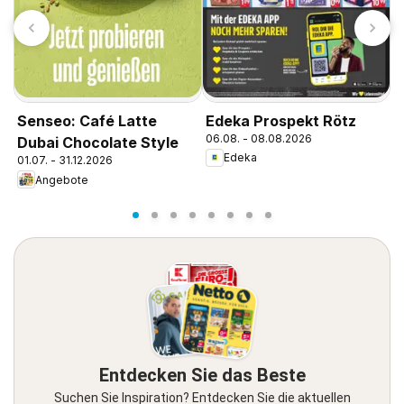
Edeka Prospekt Rötz
E
Senseo: Café Latte
06.08. - 08.08.2026
Z
Dubai Chocolate Style
Edeka
0
01.07. - 31.12.2026
Angebote
Entdecken Sie das Beste
Suchen Sie Inspiration? Entdecken Sie die aktuellen