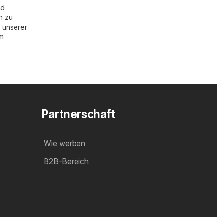
nd
n zu
 unserer
im
Partnerschaft
Wie werben
B2B-Bereich