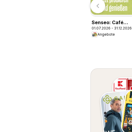
Senseo: Café
01.07.2026 - 31.12.2026
Latte Dubai
Angebote
Chocolate Style