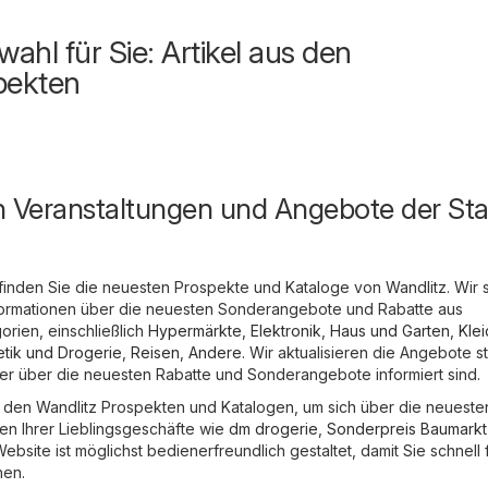
ahl für Sie: Artikel aus den
pekten
n Veranstaltungen und Angebote der Sta
finden Sie die neuesten Prospekte und Kataloge von Wandlitz. Wir
 Informationen über die neuesten Sonderangebote und Rabatte aus
rien, einschließlich
Hypermärkte
,
Elektronik
,
Haus und Garten
,
Kle
tik und Drogerie
,
Reisen
,
Andere
. Wir aktualisieren die Angebote s
mmer über die neuesten Rabatte und Sonderangebote informiert sind.
in den Wandlitz Prospekten und Katalogen, um sich über die neueste
n Ihrer Lieblingsgeschäfte wie
dm drogerie
,
Sonderpreis Baumarkt
ebsite ist möglichst bedienerfreundlich gestaltet, damit Sie schnell 
hen.