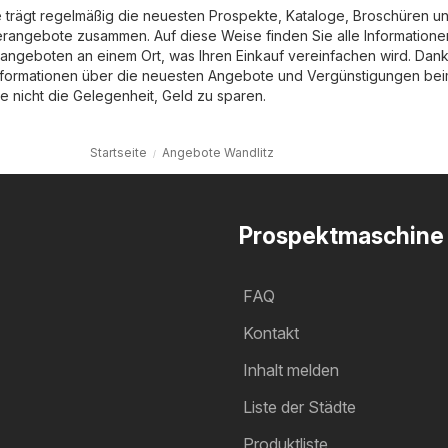
trägt regelmäßig die neuesten Prospekte, Kataloge, Broschüren u
rangebote zusammen. Auf diese Weise finden Sie alle Informatione
ngeboten an einem Ort, was Ihren Einkauf vereinfachen wird. Dank
nformationen über die neuesten Angebote und Vergünstigungen be
e nicht die Gelegenheit, Geld zu sparen.
Startseite
Angebote Wandlitz
Prospektmaschine
FAQ
Kontakt
Inhalt melden
Liste der Städte
Produktliste