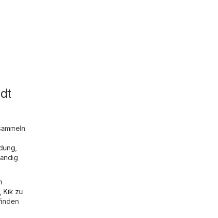
dt
 sammeln
idung,
tändig
n
,
Kik
zu
finden