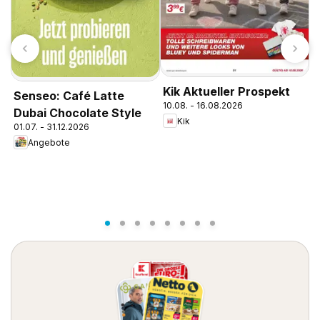
Kik Aktueller Prospekt
Senseo: Café Latte
M
10.08. - 16.08.2026
Dubai Chocolate Style
M
Kik
01.07. - 31.12.2026
0
Angebote