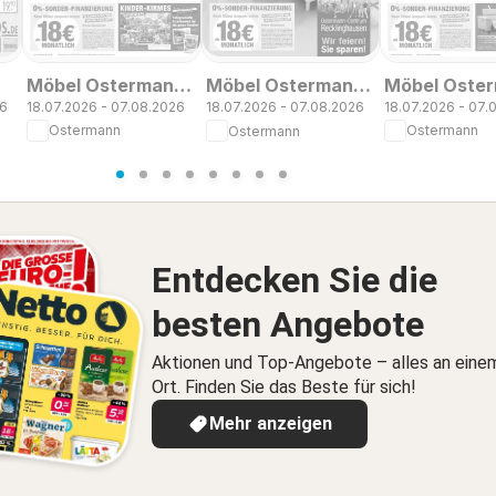
Möbel Ostermann:
Möbel Oste
Möbel Ostermann:
18.07.2026 - 07.08.2026
18.07.2026 - 07.
26
18.07.2026 - 07.08.2026
Neue Möbel wirken
Neue Möbel 
Neue Möbel wirken
Ostermann
Ostermann
Ostermann
Wunder.
Wunder.
Wunder.
Entdecken Sie die
besten Angebote
Aktionen und Top-Angebote – alles an eine
Ort. Finden Sie das Beste für sich!
Mehr anzeigen