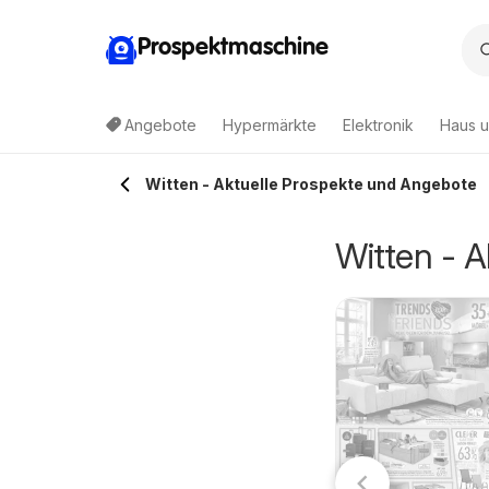
Prospektmaschine
Angebote
Hypermärkte
Elektronik
Haus u
Produktliste
Witten - Aktuelle Prospekte und Angebote
Witten - 
ranini MIX-IT
Senseo: Café
3.08.2026 - 30.08.2026
01.07.2026 - 31.12.2026
Latte Dubai
Angebote
Angebote
Chocolate Style