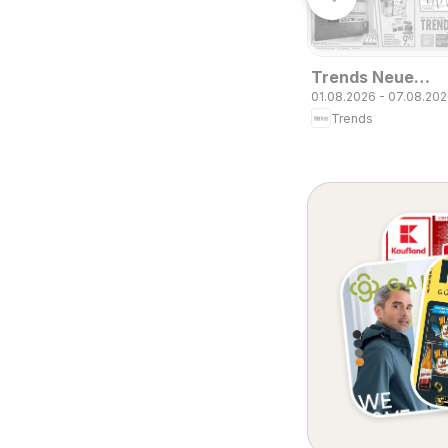
Trends Neue
01.08.2026 - 07.08.20
Möbel wirken
Trends
Wunder