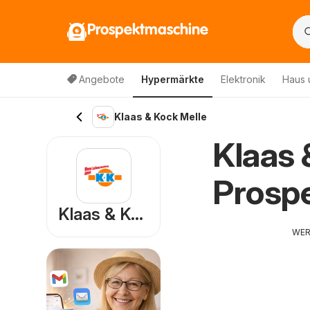
Prospektmaschine
Angebote
Hypermärkte
Elektronik
Haus 
Klaas & Kock Melle
Klaas 
Prosp
Klaas & Kock
WE