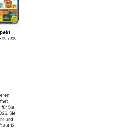
spekt
15.08.2026
eren,
fnet.
 für Sie
026. Sie
rn und
t auf 12