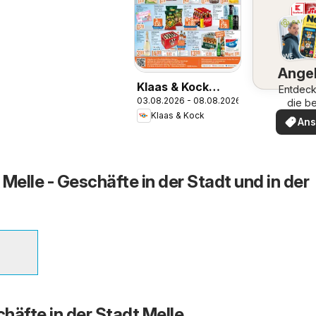
Ange
Klaas & Kock
Entdeck
03.08.2026 - 08.08.2026
Prospekt
die b
Ange
Klaas & Kock
An
Melle - Geschäfte in der Stadt und in der
häfte in der Stadt Melle