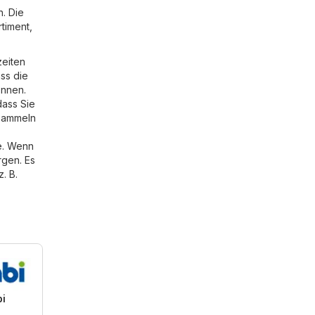
n. Die
timent,
zeiten
ass die
önnen.
dass Sie
 sammeln
e
. Wenn
rgen. Es
. B.
i