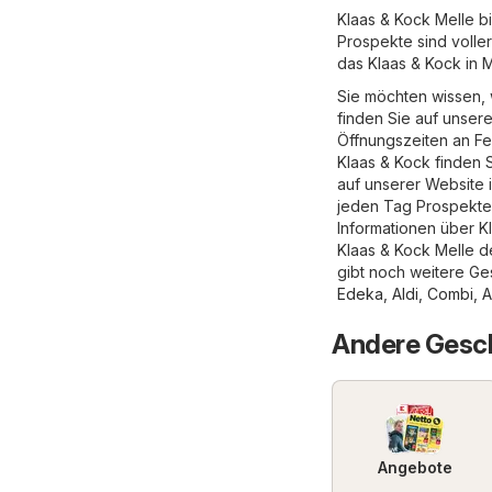
Klaas & Kock Melle b
Prospekte sind volle
das Klaas & Kock in M
Sie möchten wissen, 
finden Sie auf unser
Öffnungszeiten an F
Klaas & Kock finden S
auf unserer Website 
jeden Tag Prospekte 
Informationen über Kl
Klaas & Kock Melle d
gibt noch weitere Ge
Edeka
,
Aldi
,
Combi
,
A
Andere Gesch
Angebote