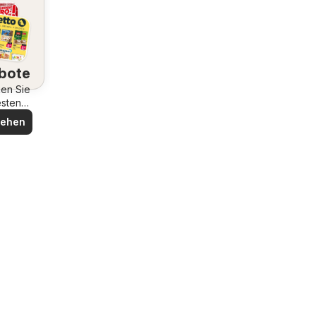
bote
en Sie
esten
bote
sehen