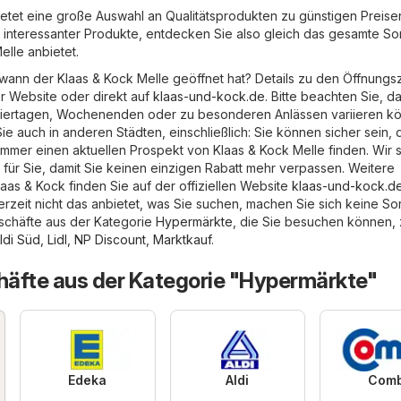
ietet eine große Auswahl an Qualitätsprodukten zu günstigen Preise
r interessanter Produkte, entdecken Sie also gleich das gesamte Sor
elle anbietet.
wann der Klaas & Kock Melle geöffnet hat? Details zu den Öffnungs
er Website oder direkt auf
klaas-und-kock.de
. Bitte beachten Sie, d
eiertagen, Wochenenden oder zu besonderen Anlässen variieren k
ie auch in anderen Städten, einschließlich: Sie können sicher sein, 
immer einen aktuellen Prospekt von Klaas & Kock Melle finden. Wir
für Sie, damit Sie keinen einzigen Rabatt mehr verpassen. Weitere
aas & Kock finden Sie auf der offiziellen Website
klaas-und-kock.d
erzeit nicht das anbietet, was Sie suchen, machen Sie sich keine So
schäfte aus der Kategorie
Hypermärkte
, die Sie besuchen können, z
ldi Süd
,
Lidl
,
NP Discount
,
Marktkauf
.
äfte aus der Kategorie "Hypermärkte"
Edeka
Aldi
Comb